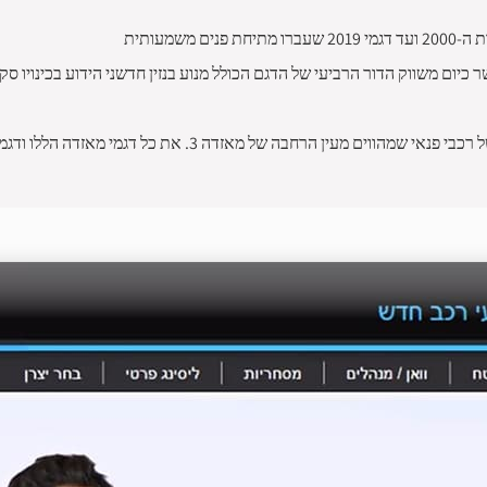
שמעותית
עוד תמצאו באתר מוטודיל את קו ה cx של החברה שכולל מספר דגמ