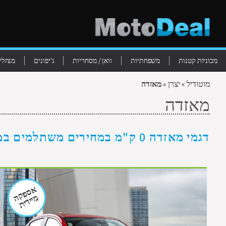
מכוניות קטנות
משפחתיות
וואן / מסחריות
ג'יפונים
מנהלים
מוטודיל
»
יצרן
»
מאזדה
מאזדה
דגמי מאזדה 0 ק"מ במחירים משתלמים במיוחד
אספקה
מיידית