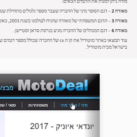
מזדה ניתן למנות את הדגמים הבאים:
מאזדה 2
– דגם הסופר מיני של החברה שעבר מספר גלגולים מתחילת שנות ה-2000 ועד דגמי 2019 שעברו מתיחת פנים מ
מאזדה 3
– הדגם המשפחתי של מאזדה שהגיח לעולמנו בשנת 2003, כאשר כיום משווק הדור הרביעי של הדגם הכולל מנוע בנזין חדשני הידוע בכינויו סקייאקטיב X
מאזדה 6
– דגם המנהלים של החברה מגיע בגרסת סדאן וסטיישן.
בישראל מבית מוטודיל.