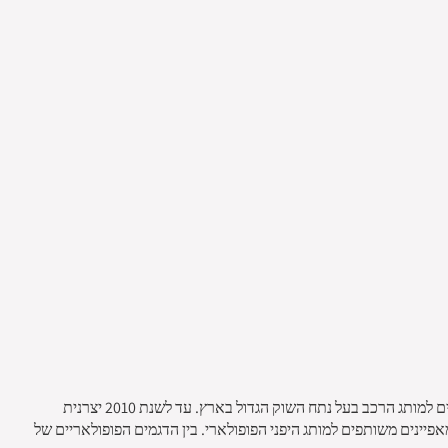
החל מ-1992 מותג הרכב היפני מאזדה, מהפופולאריים בשוק הפרטי בישראל , החל להיות משווק בארצנו וזכה לביקושים גבוהים באופן עקבי והפך לפרקים למותג הרכב בעל נתח השוק הגדול בארץ. עד לשנת 2010 יצרנית
תג הפופולארי דוללו לכ-3% בלבד ועדיין רכבי פורד רבים מחזיקים מאפיינים משותפים למותג היפני הפופולארי. בין הדגמים הפופולאריים של