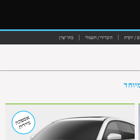
 / יוקרה
היברידי / חשמלי
בחר יצרן
אספקה
מיידית