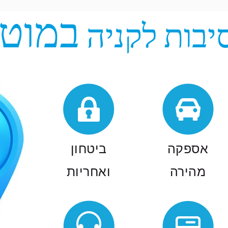
במוטו
יבות לקניה
אספקה
ביטחון
מהירה
ואחריות
מרבית הרכבים באתר
האתר עובד בשיתוף עם
נמצאים במלאי באספקה
חברות הרכב הגדולות
מהירה בפריסה ארצית .
בישראל, כל הרכבים חדשים
אספקה
ביטחון
הזמנות של רכבים מהיבואן
עם אחריות יבואן רשמי.
האספקה 14 - 21 יום זאת ע"פ
לאחר רכישת השובר באתר
המופיע בתנאי העסקה.
התשלום העיקרי מתבצע
מהירה
ואחריות
ישירות לחברת הרכב במעמד
קבלת הרכב כך שהעסקאות
בטוחות לחלוטין.
קנייה בטוחה
שירות
לקוחות