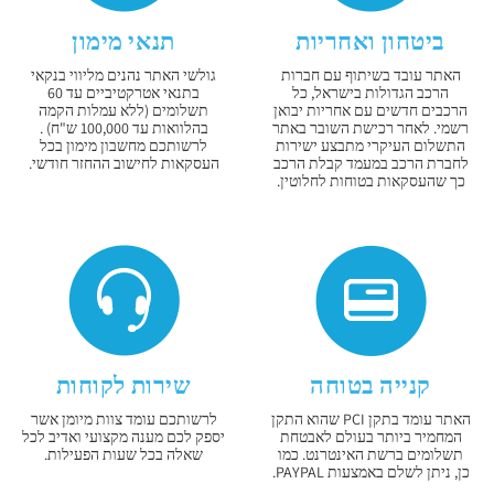
ביטחון ואחריות
תנאי מימון
האתר עובד בשיתוף עם חברות
גולשי האתר נהנים מליווי בנקאי
הרכב הגדולות בישראל, כל
בתנאי אטרקטיביים עד 60
הרכבים חדשים עם אחריות יבואן
תשלומים (ללא עמלות הקמה
רשמי. לאחר רכישת השובר באתר
בהלוואות עד 100,000 ש"ח) .
התשלום העיקרי מתבצע ישירות
לרשותכם מחשבון מימון בכל
לחברת הרכב במעמד קבלת הרכב
העסקאות לחישוב ההחזר חודשי.
כך שהעסקאות בטוחות לחלוטין.
קנייה בטוחה
שירות לקוחות
האתר עומד בתקן PCI שהוא התקן
לרשותכם עומד צוות מיומן אשר
המחמיר ביותר בעולם לאבטחת
יספק לכם מענה מקצועי ואדיב לכל
תשלומים ברשת האינטרנט. כמו
שאלה בכל שעות הפעילות.
כן, ניתן לשלם באמצעות PAYPAL.