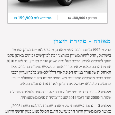
מחיר שלנו: 159,900 ₪
מחירון :
180,900 ₪
מאזדה – סקירת היצרן
החל מ-1992 מותג הרכב היפני מאזדה, מהפופולאריים בשוק הפרטי
בישראל , החל להיות משווק בארצנו וזכה לביקושים גבוהים באופן עקבי
והפך לפרקים למותג הרכב בעל נתח השוק הגדול בארץ. עד לשנת 2010
יצרנית הרכב האמריקאית פורד אחזה בכשליש ממניות החברה. מאז
האחזקות של פורד במותג הפופולארי דוללו לכ-3% בלבד ועדיין רכבי
פורד רבים מחזיקים מאפיינים משותפים למותג היפני הפופולארי. בין
הדגמים הפופולאריים של מזדה ניתן למנות את הדגמים הבאים:
מאזדה 2
– דגם הסופר מיני של החברה שעבר מספר גלגולים מתחילת
שנות ה-2000 ועד דגמי 2019 שעברו מתיחת פנים משמעותית
מאזדה 3
– הדגם המשפחתי של מאזדה שהגיח לעולמנו בשנת 2003,
כאשר כיום משווק הדור הרביעי של הדגם הכולל מנוע בנזין חדשני הידוע