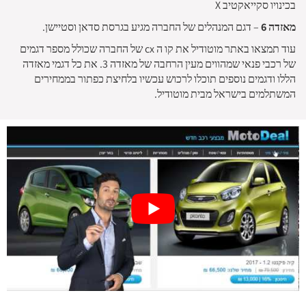
בכינויו סקייאקטיב X
מאזדה 6
– דגם המנהלים של החברה מגיע בגרסת סדאן וסטיישן.
עוד תמצאו באתר מוטודיל את קו ה cx של החברה שכולל מספר דגמים
של רכבי פנאי שמהווים מעין הרחבה של מאזדה 3. את כל דגמי מאזדה
הללו ודגמים נוספים תוכלו לרכוש עכשיו בלחיצת כפתור בממחירים
המשתלמים בישראל מבית מוטודיל.