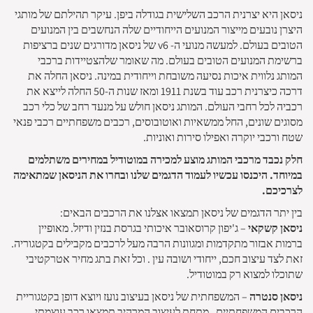
ניסאן היא יצרנית הרכב השלישית בגודלה ביפן. עיקר תהילתם של מותגי
היצרן נובעים מייצור המנועים הייחודיים שלה הנחשבים בין המנועים
הטובים בעולם. למעשה מנועי ה- v6 של ניסאן מדורגים שנים ברציפות
ברשימת המנועים הטובים בעולם. מה שאומר שלהצטיידות ברכבי
המותג נלווית איכות נסיעה משובחת וייחודית במינה. ניסאן החלה את
דרכה כיצרנית רכב עוד בשנת 1911 ומאז שנות ה-50 החלה לייצא את
רכביה לכל רחבי העולם. המותג ניסאן חולש על מנעד רחב של כלי רכב
מסוגים שונים, החל ממשאיות ואוטובוסים, רכבים משפחתיים רכבי פנאי
שטח ורכבי יוקרה ואפילו סירות ואוניות.
חלק נכבד מרכבי המותג מוצע למכירה במוטודיל במחירים משתלמים
במיוחד. היכנסו עכשיו לעמוד הדגמים שלנו ובחרו את הניסאן שמתאימה
לצרכיכם.
בין יתר הדגמים של ניסאן תמצאו אצלנו את הרכבים הבאים:
ניסאן קשקאי
– ג'יפון קרוסאובר איכותי בגרסת בנזין ודיזל. מאופיין
ברמות אבזור מתקדמות ומגוונות הרבה מעל לרכבים מקבילים בקטגוריה.
זאת לצד עיצוב חכם, ייחודי ושובה עין . וכל זאת בתג מחיר אטרקטיבי
שתוכלו למצוא רק במוטודיל.
ניסאן סנטרה
– המשפחתית של ניסאן בעיצוב נועז ויוצא דופן בקטגוריית
הרכבים המשפחתיים . מתחת לעיצוב המרהיב תמצאו רכב עוצמתי