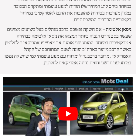
במיוחד ביחס לתג המחיר שלו הודות למנוע עוצמתי ומתקדם המגובה
במגוון מערכות בטיחות שהופכות את הדגם לאטרקטיבי במיוחד
בקטגוריית הרכבים המשפחתיים.
ניסאן אלטימה
– אם חשקה נפשכם ברכב מנהלים בעל ביצועים מצוינים
שעשוי בסטנדרט הגבוה ביותר תמצאו את ניסאן אלטימה כבחירה
אטרקטיבית במיוחד. המותג יפני אומנם אך מאפייניו אמריקאי ם לחלוטין
כאשר הרכב מיוצר בארה"ב ופונה לטעם המתוחכם של הקהל
האמריקאי . מדובר ברכב גדול ומרווח עם מנוע עוצמתי למי שחשקה נפשו
במותג יפני חדשני וחווית נהיגה אמריקאית לחלוטין.