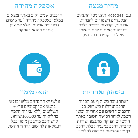
מחיר מנצח
אספקה מהירה
עם Motodeal תהנו מכל התנאים
הרכבים שמשווקים באתר נמצאים
הבלעדיים השמורים לחברות,
במלאי באספקה מהירה ( עד 5 ימים
ארגונים, וקבוצות רכישה בלבד
) בפריסה ארצית . אלא אם צוין
והזדמנות אמתית לחסוך אלפי
אחרת בתנאי העסקה .
שקלים בקניית רכב חדש.
ביטחון ואחריות
תנאי מימון
האתר עובד בשיתוף עם חברות
גולשי האתר נהנים מליווי בנקאי
הרכב הגדולות בישראל, כל
בתנאי אטרקטיביים עד 60
הרכבים חדשים עם אחריות יבואן
תשלומים (ללא עמלות הקמה
רשמי. לאחר רכישת השובר באתר
בהלוואות עד 100,000 ש"ח) .
התשלום העיקרי מתבצע ישירות
לרשותכם מחשבון מימון בכל
לחברת הרכב במעמד קבלת הרכב
העסקאות לחישוב ההחזר חודשי.
כך שהעסקאות בטוחות לחלוטין.