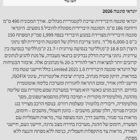
הצג עוד
יונדאי‬ ‫סונטה 2026‬
‫יונדאי‬ ‫סונטה היברידית‬ שייכת לקטגוריית מנהלים. אורך המכונית 490 ס"מ
‫סונטה היברידית‬ מצויידת במנוע היברידי בנפח 1,999 סמ"ק המפתח 150
כ"ס ב-6,000 סל"ד. נתוני צריכת הדלק של ה‫סונטה היברידית‬ לפי נתוני
היצרן הם 18.8 ק"מ\לליטר בנסיעה עירונית ו-21.7 ק"מ\לליטר בנסיעה בין
עירונית. נתוני צריכת הדלק נבדקים בתנאי מעבדה, על מנת להגיע לנתונים
קרובים יותר למציאות ראוי להוריד כ-20 % מנתונים אלה. איבזור הבטיחות
של ה‫יונדאי‬ ‫סונטה היברידית‬ 1.0 2021 ‫Limited‬ כולל חיישני שטח מת
במראות, תיקון סטיה מנתיב, בקרת יציבות אלקטרונית, עיגוני ISOFIX,
חיישני לחץ אוויר, זמזם התראה לחגורות ומערכת בלימה אוטונומית
בחרום. הרכב מגיע כאשר הוא מצוייד במערכת שמע מקורית עם שליטה
מההגה, מולטימדיה מקורית + תמיכה בחלק מהסמארטפונים, מסך
מולטימדיה, דיבורית בלוטות' ומצלמת רוורס. בנוסף הרכב מצוייד בגג
זכוכית פנורמי, חלון שמש, מושבים – כוונון חשמלי, מושבים – חימום,
מראות נגד סנוור, מחשב דרך, הגה מצופה עור, מראות חשמליות עם
הפשרה, חימום של ההגה, מערכת בחירה מצב נהיגה, חיישני גשם, חיישני
תאורה, מראות צד מתקפלות חשמלית, כניסה ללא מפתח והנעה ללא
מפתח.