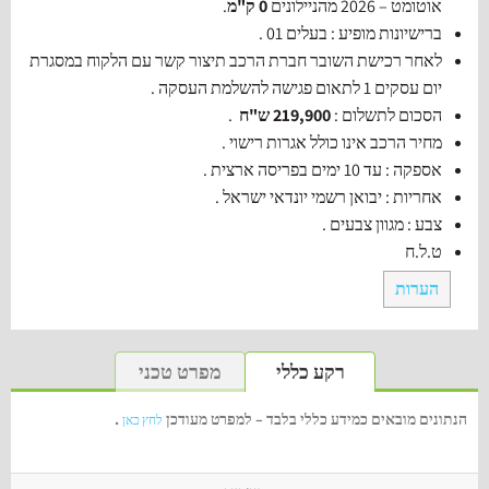
אוטומט – 2026 מהניילונים
0 ק"מ
.
ברישיונות מופיע : בעלים 01 .
לאחר רכישת השובר חברת הרכב תיצור קשר עם הלקוח במסגרת
יום עסקים 1 לתאום פגישה להשלמת העסקה .
הסכום לתשלום :
219,900 ש"ח
.
מחיר הרכב אינו כולל אגרות רישוי .
אספקה : עד 10 ימים בפריסה ארצית .
אחריות : יבואן רשמי יונדאי ישראל .
צבע : מגוון צבעים .
ט.ל.ח
הערות
רקע כללי
מפרט טכני
הנתונים מובאים כמידע כללי בלבד – למפרט מעודכן
.
לחץ כאן