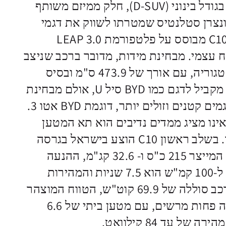
ליפ C10 הוא רכב פנאי בגודל בינוני (D-SUV), חלק ממיזם משותף
ונצרן סטלנטיס שמטרתו לשווק את דגמי
ליפמוטור באירופה. ה-C10 מבוסס על פלטפורמת LEAP 3.0
עצמי. מבחינת מידות, מדובר ברכב שניצב
בצד היותר גדול של הקטגוריה, עם אורך של 473.9 ס"מ ובסיס
גלגלים של 282.5 ס"מ, מקביל לדגם כמו BYD סיל U, אולם מבחינת
מחיר הוא משווק מול דגמים קטנים וזולים יותר, דוגמת BYD אטו 3.
מדד היחיד בו ה-C10 אינו מציג ממדים נדיבים הוא תא המטען
הצנוע, 435 ליטר בלבד. בשלב ראשון C10 הוצע בישראל בגרסה
חשמלית עם מנוע יחיד המייצר 215 כ"ס ו- 32.6 קג"מ, ההנעה
אחורית, משך התאוצה ל-100 קמ"ש הוא 7.5 שניות והמהירות
המרבית 170 קמ"ש. לרכב סוללה של 69.9 קוט"ש, הטווח המוצהר
424 ק"מ. תחום הטעינה פחות מרשים, עם מטען ביתי של 6.6
של עד 84 קילוואט.