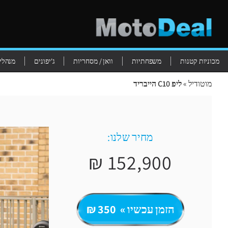
מכוניות קטנות
משפחתיות
וואן / מסחריות
ג'יפונים
מנהלים
מוטודיל
»
ליפ C10 הייבריד
מחיר שלנו:
152,900 ₪
הזמן עכשיו » 350 ₪