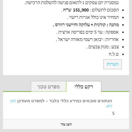
במסגרת יום עסקים 1 לתאום פגישה להשלמת הרכישה.
הסכום לתשלום :
151,900 ש"ח
.
המחיר אינו כולל אגרות רישוי .
מתנה : קודנית + עלוקה וחיישני רוורס .
אספקה : עד 5 ימים בפריסה ארצית .
אחריות : יבואן רשמי מאזדה ישראל .
צבע : מגוון צבעים .
ט.ל.ח
הערות
רקע כללי
מפרט טכני
הנתונים מובאים כמידע כללי בלבד – למפרט מעודכן
לחץ
.
כאן
S
הצג עוד