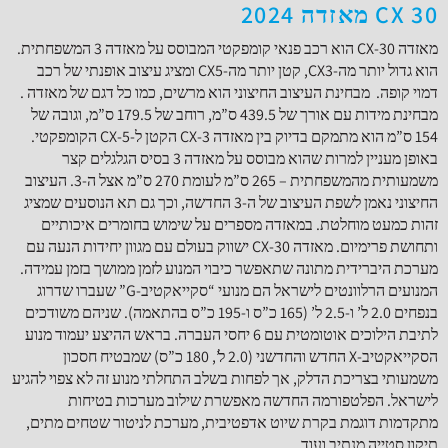
CX 30 מאזדה 2024
מאזדה CX-30 הוא רכב פנאי קומפקטי המבוסס על מאזדה 3 המשפחתית.
הוא גדול יותר מה-CX3, קטן יותר מה-CX5 ומציג עיצוב אופנתי של רכב
דמוי קופה. מבחינת העיצוב החיצוני הוא מרשים, כמו כל דגם של מאזדה .
מבחינת מידות עם אורך של 439.5 ס”מ, רוחב של 179.5 ס”מ, וגובה של
154 ס”מ הוא מתמקם בדיוק בין מאזדה CX-3 הקטן ל-CX-5 הקומפקטי.
באופן מעניין למרות שהוא מבוסס על מאזדה 3 בסיס הגלגלים קצר
משמעותית מהמשפחתית – 265 ס”מ לעומת 270 ס”מ אצל ה-3. העיצוב
החיצוני נאמן לשפת העיצוב של ה-3 החדשה, וכך גם תא הנוסעים שמציג
זהות כמעט מוחלטת. במאזדה מספרים על שימוש בחומרים איכותיים
ותחושת פרימיום. מאזדה CX-30 ישווק בעולם עם מגוון יחידות הנעה עם
מערכת היברידית מתונה שתאפשר כיבוי המנוע לזמן ממושך בזמן עמידה.
המנועים הרלוונטים לישראל הם מנועי “סקייאקטיב-G” שעברו שדרוג
בנפחים 2.0 ל’ ו-2.5 ל’ (165 כ”ס ו-195 כ”ס בהתאמה). שניהם משודכים
לתיבת הילוכים אוטומטית עם 6 יחסי העברה. בראש ההיצע יעמוד מנוע
הסקייאקטיב-X החדש והחדשני (2.0 ל’, 180 כ”ס) שמבטיח חסכון
משמעותי בצריכת הדלק, אך לפחות בשלב התחלתי מנוע זה לא צפוי להגיע
לישראל. הפלטפורמה החדשה מאפשרת שילוב מערכות בטיחות
מתקדמות דוגמת בקרת שיוט אדפטיבית, מערכת לניטור שטחים מתים,
תיקון סטייה מנתיב ועוד.