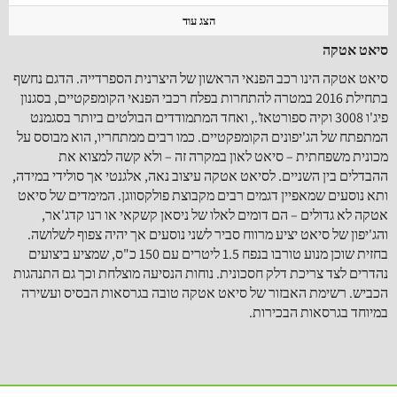
הצג עוד
סיאט‬ ‫אטקה‬
סיאט אטקה הינו רכב הפנאי הראשון של היצרנית הספרדייה. הדגם נחשף
בתחילת 2016 במטרה להתחרות בפלח רכבי הפנאי הקומפקטיים, בסגנון
פיג'ו 3008 וקיה ספורטאז'., ואחד המתמודדים הבולטים ביותר בסגמנט
המתפתח של הג'יפונים הקומפקטיים. כמו רבים ממתחריו, הוא מבוסס על
מכונית משפחתית – סיאט לאון במקרה זה – ולא קשה למצוא את
ההבדלים בין השניים. לסיאט אטקה עיצוב נאה, אלגנטי אך סולידי במידה,
ותא נוסעים שמאפיין דגמים רבים מקבוצת פולקסווגן. המימדים של סיאט
אטקה לא גדולים – הם דומים לאלו של ניסאן קשקאי או רנו קדג'אר,
והג'יפון של סיאט יציע מרווח סביר לשני נוסעים אך יהיה צפוף לשלושה.
בחזית שוכן מנוע טורבו בנפח 1.5 ליטרים עם 150 כ"ס, שמציע ביצועים
נהדרים לצד צריכת דלק חסכונית. נוחות הנסיעה מוצלחת וכך גם התנהגות
הכביש. רשימת האבזור של סיאט אטקה טובה בגרסאות הבסיס ועשירה
במיוחד בגרסאות הבכירות.