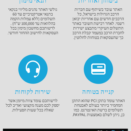
ביטחון ואחריות
תנאי מימון
האתר עובד בשיתוף עם חברות
גולשי האתר נהנים מליווי בנקאי
הרכב הגדולות בישראל, כל
בתנאי אטרקטיביים עד 60
הרכבים חדשים עם אחריות יבואן
תשלומים (ללא עמלות הקמה
רשמי. לאחר רכישת השובר באתר
בהלוואות עד 100,000 ש"ח) .
התשלום העיקרי מתבצע ישירות
לרשותכם מחשבון מימון בכל
לחברת הרכב במעמד קבלת הרכב
העסקאות לחישוב ההחזר חודשי.
כך שהעסקאות בטוחות לחלוטין.
קנייה בטוחה
שירות לקוחות
האתר עומד בתקן PCI שהוא התקן
לרשותכם עומד צוות מיומן אשר
המחמיר ביותר בעולם לאבטחת
יספק לכם מענה מקצועי ואדיב לכל
תשלומים ברשת האינטרנט. כמו
שאלה בכל שעות הפעילות.
כן, ניתן לשלם באמצעות PAYPAL.