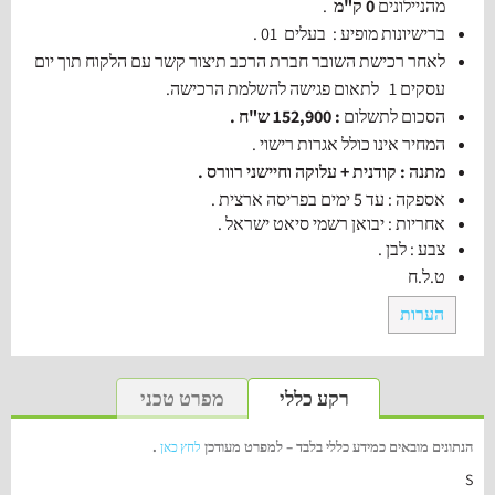
מהניילונים
0 ק"מ
.
ברישיונות מופיע : בעלים 01 .
לאחר רכישת השובר חברת הרכב תיצור קשר עם הלקוח תוך יום
עסקים 1 לתאום פגישה להשלמת הרכישה.
הסכום לתשלום
: 152,900 ש"ח .
המחיר אינו כולל אגרות רישוי .
מתנה : קודנית + עלוקה וחיישני רוורס .
אספקה : עד 5 ימים בפריסה ארצית .
אחריות : יבואן רשמי סיאט ישראל .
צבע : לבן .
ט.ל.ח
הערות
רקע כללי
מפרט טכני
הנתונים מובאים כמידע כללי בלבד – למפרט מעודכן
.
לחץ כאן
S