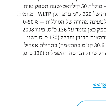
גרסה חשמלית מלאה — סוללת 50 קילוואט-שעה תספק טווח
נסיעה חשמלי בין טעינות של 320 ק“מ ע“פ תקן WLTP המחמיר.
הוא יוצע עם אפשרות לטעינה מהירה של הסוללות — 0-80%
בכחצי שעה בלבד. ההספק כאן עומד על 136 כ“ס. פיג‘ו 2008
החדש הגיע לישראל בגרסאות הבנזין והדיזל (130 כ"ס בשני
המקרים, 23.4 קג"מ או 30.6 קג"מ בהתאמה) בתחילת אפריל
2020. באוגוסט 2020 החל שיווק הגרסה החשמלית (136 כ"ס,
ן