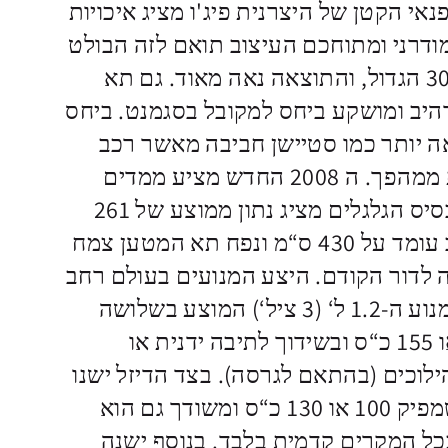
י הקטן של היצרנית פיג'ו מציג איכויות
ודרני ומתוחכם העיצוב תואם לזה הבולט
והמאוד מאופיין של 3008 הגדול, והתוצאה נאה מאוד. גם תא
היב ומושקע ביחס למקובל בסגמנט. ביחס
ה יותר כמו סטיישן חביבה מאשר רכב
פנאי, מדובר בלא פחות ממהפך. ה 2008 החדש מציע ממדים
נדיבים למדי — אמנם בסיס הגלגלים מציג נתון ממוצע של 261
ס“מ, אבל אורך המרכב עומד על 430 ס“מ ונפח תא המטען צמח
‘ בהשוואה לדור הקודם. היצע המנועים בעולם רחב
למדי. בצד הבנזין ישנו מנוע ה-1.2 ל‘ (3 ציל‘) המוצע בשלושה
הספקים — 100, 130 או 155 כ“ס ובשידוך לתיבה ידנית או
לוכים (בהתאם לגרסה). בצד הדיזל ישנו
מנוע ה-1.5 ל‘ המוכר שמפיק 100 או 130 כ“ס ומשודך גם הוא
כל המקרים קדמית בלבד. בנוסף ישנה