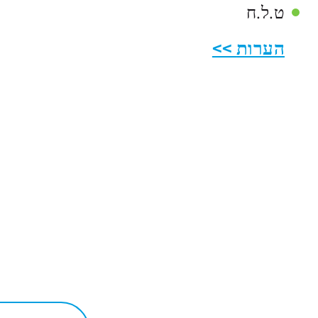
ט.ל.ח
הערות