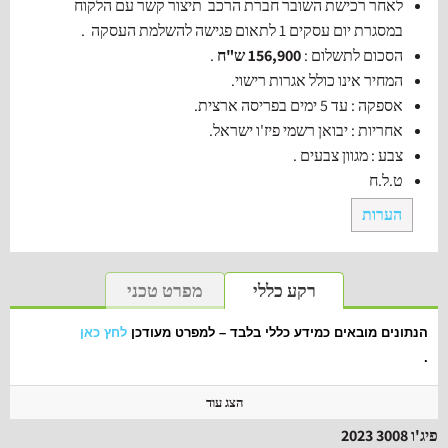
לאחר רכישת השובר חברת הרכב תיצור קשר עם הלקוח
במסגרת יום עסקים 1 לתאום פגישה להשלמת העסקה .
הסכום לתשלום :
156,900 ש"ח
.
המחיר אינו כולל אגרות רישוי.
אספקה : עד 5 ימים
בפריסה ארצית.
אחריות : יבואן רשמי פיז'ו ישראל.
צבע : מגוון צבעים .
ט.ל.ח
הערות
רקע כללי
מפרט טכני
הנתונים מובאים כמידע כללי בלבד – למפרט מעודכן
לחץ כאן
.
הצג עוד
‫פיג'ו‬ ‫3008‬ 2023