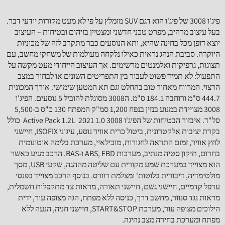
פיג'ו 3008 של פיג'ו הוא דגם SUV מומלץ על פי לא מעט מקורות יודעי דבר.
בעל עיצוב מרהיב, מפרט טכני חדשני ומצטיין בזיהום ובטיחות – העיצוב
יוצא דופן מכל בחינה שהיא, ותא הנוסעים כבר מתקרב לזה של מכוניות
היוקרה. סביבת הנהג נראית כאילו נלקחה מעולמות של משחקי מחשב, עם
תצוגות, גרפיקות ואלמנטים מרשימים. אך העיצוב הייחודי מעט מקשה על
התפעול: לא תמיד פשוט לעבור בין התפריטים השונים או לבחור במצב
הרצוי. המרווח מאחור טוב בהחלט וגם תא המטען שימושי. אורך המכונית
‫3008‬ מצויידת במנוע בנזין בנפח 1,200 סמ"ק המפתח 130 כ"ס ב-5,500
סל"ד. איבזור הבטיחות של ה‫פיג'ו‬ ‫3008‬ 1.0 2021 ‫ Active Pack 1.2L ‬ כולל
בקרת יציבות אלקטרונית, ביטול כרית אוויר נוסע, עיגוני ISOFIX, חיישני
לחץ אוויר, זמזם התראה לחגורות, מובילאיי, מערכת בלימה אוטונומית
בחרום, תיקון סטיה מנתיב, מערכות ABS, EBD ו-BAS. הרכב מגיע כאשר
הוא מצוייד במערכת שמע מקורית עם שליטה מההגה, שקעי USB, מסך
מולטימדיה, דיבורית בלוטות' ומצלמת רוורס. בנוסף הרכב מצוייד בפנסי
ערפל קדמיים, חיישני גשם, חיישני תאורה, מראות צד מתקפלות חשמלית,
מראות נגד סנוור, מחשב דרך, כניסה ללא מפתח, הגה מצופה עור, ידית
הילוכים מצופה עור, מערכת START&STOP, חיישני חניה, הנעה ללא
מפתח ומערכת בחירה מצב נהיגה.