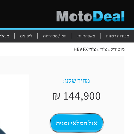
מכוניות קטנות
משפחתיות
וואן / מסחריות
ג'יפונים
מנהלים
מוטודיל
»
צ'רי
»
צ'רי HEV FX
מחיר שלנו:
144,900 ₪
אזל המלאי זמנית