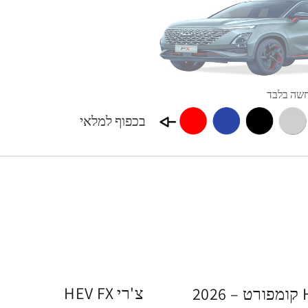
בכפוף למלאי
צ'רי HEV FX
השובר מקנה זכות לרכישת FX צ'רי 1.5 HEV קומפורט – 2026