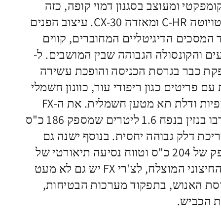
נאי קומפקטי ומעוצב בסגנון דמוי קופה, כזה
שמתחרה בדגמים כמו טויוטה C-HR ומאזדה CX-30. עיצוב הפנים
 המסכים הדיגיטליים המחוברים, קווים
ים והקונסולה הגבוהה שבין המושבים. ל-
פקת כבר בגרסת הכניסה והופכת עשירה
ם פריטים כגון ריפודי עור, כוונון חשמלי
למושבים, מצלמות היקפיות ודלת תא מטען חשמלית. את ה-FX
ניתן לקבל עם מנוע טורבו בנזין בנפח 1.6 ליטרים שמספק 186 כ"ס
צריכת דלק גבוהה יחסית. בנוסף ישנה גם
גרסה חשמלית עם הספק של 204 כ"ס וטווח נסיעה תיאורטי של
430 ק"מ. לצד הרושם החיצוני המוצלח, לצ'רי FX יש גם לא מעט
סת האנוש, בתפקוד מערכות הבטיחות,
ת הכביש.