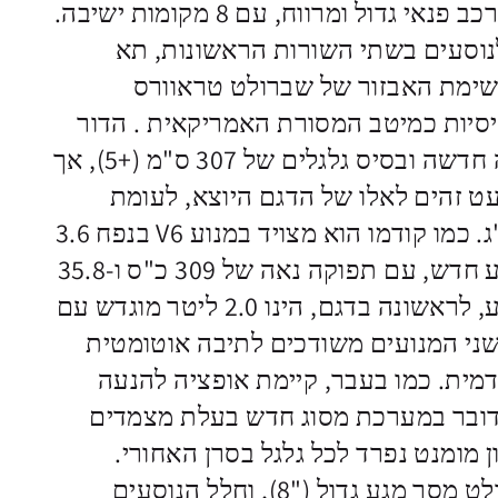
שברולט טראוורס הוא רכב פנאי גדול ומרווח, עם 8 מקומות ישיבה.
לנוסעים בשתי השורות הראשונות, תא
רשימת האבזור של שברולט טראוורס
סיות כמיטב המסורת האמריקאית . הדור
השני מתבסס על רצפה חדשה ובסיס גלגלים של 307 ס"מ (+5), אך
ט זהים לאלו של הדגם היוצא, לעומת
משקל שירד בכ-130 ק"ג. כמו קודמו הוא מצויד במנוע V6 בנפח 3.6
ליטר, אבל מדובר במנוע חדש, עם תפוקה נאה של 309 כ"ס ו-35.8
קג"מ. מנוע נוסף שמוצע, לראשונה בדגם, הינו 2.0 ליטר מוגדש עם
-40.8 קג"מ. שני המנועים משודכים לתיבה אוטומטית
ה קדמית. כמו בעבר, קיימת אופציה להנעה
מדובר במערכת מסוג חדש בעלת מצמדים
מומנט נפרד לכל גלגל בסרן האחורי.
בעיצוב סביבת הנהג שולט מסך מגע גדול ("8), וחלל הנוסעים