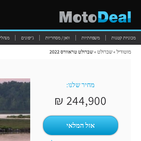
מכוניות קטנות
משפחתיות
וואן / מסחריות
ג'יפונים
מנהלים
מוטודיל
»
שברולט
»
שברולט טראוורס 2022
מחיר שלנו:
244,900 ₪
אזל המלאי