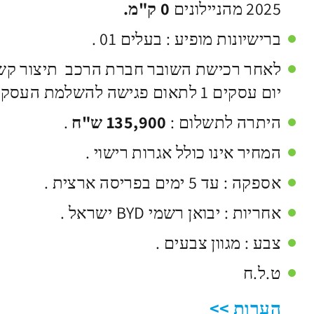
2025 מהניילונים
0 ק"מ.
​ברישיונות מופיע : בעלים 01 .
לאחר רכישת השובר חברת הרכב תיצור קש
יום עסקים 1 לתאום פגישה להשלמת העסקה .
היתרה לתשלום :
135,900 ש"ח
.
המחיר אינו כולל אגרות רישוי .
אספקה : עד 5 ימים בפריסה ארצית .
אחריות : יבואן רשמי BYD
ישראל .
צבע : מגוון צבעים .
ט.ל.ח
הערות