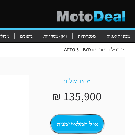
מכוניות קטנות
משפחתיות
וואן / מסחריות
ג'יפונים
מנהלים
מוטודיל
»
בי ווי די
»
ATTO 3 – BYD
מחיר שלנו:
135,900 ₪
אזל המלאי זמנית