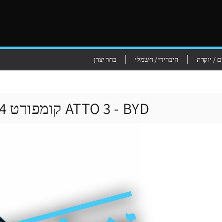
 / יוקרה
היברידי / חשמלי
בחר יצרן
ATTO 3 - BYD קומפורט 204 כ"ס - 2025