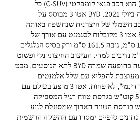
ה-BYD אטו 3 (ATTO 3) הוא רכב פנאי קומפקטי (C-SUV) כל
חשמלי שהוצג לראשונה ביולי 2021. BYD אטו 3 מבוסס על
כב חשמלי של היצרנית שנחשפה באותה
השנה. מידותיו של BYD אטו 3 מקובלות לסגמנט עם אורך של
445.5 ס"מ, רוחב 186.5 ס"מ, גובה 161.5 ס"מ ורק בסיס הגלגלים
ט לטובה עם 272 ס"מ נדיבים למדי. העיצוב החיצוני נקי ופשוט
למדי, אולם את ההפתעה בהופעה שמרה BYD לתא הנוסעים. מבט
 מעוצבת להפליא עם שלל אלמנטים
בהשראת "הליכון כושר דינמי", לא פחות. אטו 3 מוצע בעולם עם
שתי סוללות לבחירה: 50 קוט"ש בגרסת טווח רגיל המספיקה
ק"מ ו-60 קוט"ש בגרסת הטווח הארוך שמסוגלת לנוע
ינות. נתונים סופיים ימסרו עם ההשקה הרשמית