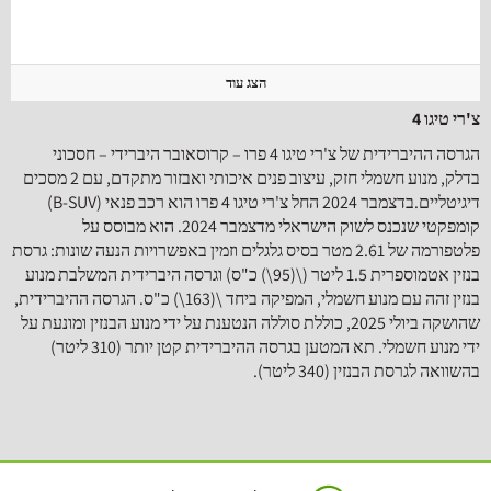
הצג עוד
צ'רי טיגו 4
הגרסה ההיברידית של צ'רי טיגו 4 פרו – קרוסאובר היברידי – חסכוני
בדלק, מנוע חשמלי חזק, עיצוב פנים איכותי ואבזור מתקדם, עם 2 מסכים
דיגיטליים.בדצמבר 2024 החל צ'רי טיגו 4 פרו הוא רכב פנאי (B-SUV)
קומפקטי שנכנס לשוק הישראלי מדצמבר 2024. הוא מבוסס על
פלטפורמה של 2.61 מטר בסיס גלגלים וזמין באפשרויות הנעה שונות: גרסת
בנזין אטמוספרית 1.5 ליטר (\(95\) כ"ס) וגרסה היברידית המשלבת מנוע
בנזין זהה עם מנוע חשמלי, המפיקה ביחד \(163\) כ"ס. הגרסה ההיברידית,
שהושקה ביולי 2025, כוללת סוללה הנטענת על ידי מנוע הבנזין ומונעת על
ידי מנוע חשמלי. תא המטען בגרסה ההיברידית קטן יותר (310 ליטר)
בהשוואה לגרסת הבנזין (340 ליטר).