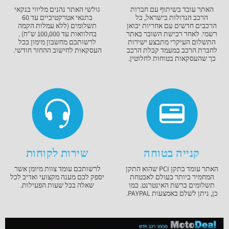
האתר עובד בשיתוף עם חברות
גולשי האתר נהנים מליווי בנקאי
הרכב הגדולות בישראל, כל
בתנאי אטרקטיביים עד 60
הרכבים חדשים עם אחריות יבואן
תשלומים (ללא עמלות הקמה
רשמי. לאחר רכישת השובר באתר
בהלוואות עד 100,000 ש"ח) .
התשלום העיקרי מתבצע ישירות
לרשותכם מחשבון מימון בכל
לחברת הרכב במעמד קבלת הרכב
העסקאות לחישוב ההחזר חודשי.
כך שהעסקאות בטוחות לחלוטין.
קנייה בטוחה
שירות לקוחות
האתר עומד בתקן PCI שהוא התקן
לרשותכם עומד צוות מיומן אשר
המחמיר ביותר בעולם לאבטחת
יספק לכם מענה מקצועי ואדיב לכל
תשלומים ברשת האינטרנט. כמו
שאלה בכל שעות הפעילות.
כן, ניתן לשלם באמצעות PAYPAL.