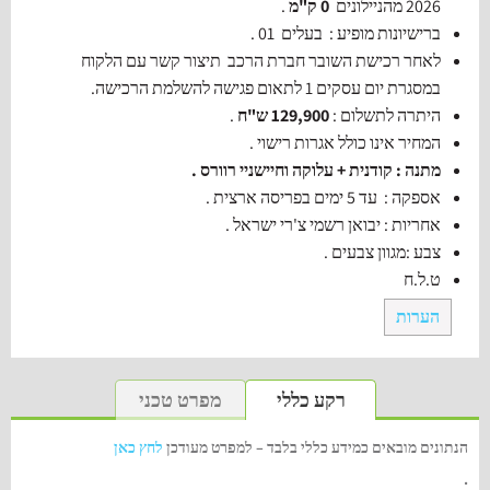
2026 מהניילונים
0 ק"מ
.
ברישיונות מופיע : בעלים 01 .
לאחר רכישת השובר חברת הרכב תיצור קשר עם הלקוח
במסגרת יום עסקים 1 לתאום פגישה להשלמת הרכישה.
היתרה לתשלום :
129,900 ש"ח
.
המחיר אינו כולל אגרות רישוי .
מתנה : קודנית + עלוקה וחיישניי רוורס .
אספקה : עד 5 ימים בפריסה ארצית .
אחריות : יבואן רשמי צ'רי ישראל .
צבע :מגוון צבעים .
ט.ל.ח
הערות
רקע כללי
מפרט טכני
הנתונים מובאים כמידע כללי בלבד – למפרט מעודכן
לחץ כאן
.