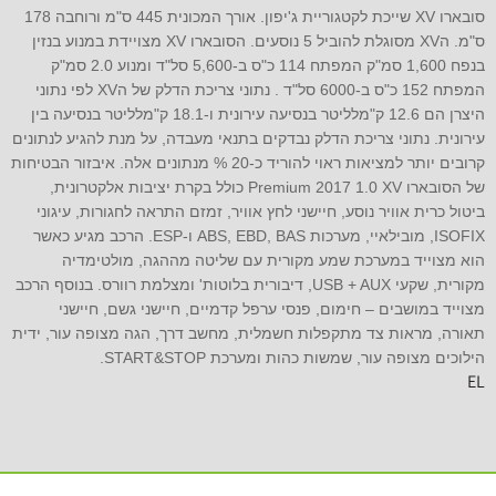
סובארו‬ ‫XV‬ שייכת לקטגוריית ג'יפון. אורך המכונית 445 ס"מ ורוחבה 178
ס"מ. ה‫XV‬ מסוגלת להוביל 5 נוסעים. ה‫סובארו‬ ‫XV‬ מצויידת במנוע בנזין
בנפח 1,600 סמ"ק המפתח 114 כ"ס ב-5,600 סל"ד ומנוע 2.0 סמ"ק
המפתח 152 כ"ס ב-6000 סל"ד . נתוני צריכת הדלק של ה‫XV‬ לפי נתוני
היצרן הם 12.6 ק"מלליטר בנסיעה עירונית ו-18.1 ק"מלליטר בנסיעה בין
עירונית. נתוני צריכת הדלק נבדקים בתנאי מעבדה, על מנת להגיע לנתונים
קרובים יותר למציאות ראוי להוריד כ-20 % מנתונים אלה. איבזור הבטיחות
של ה‫סובארו‬ ‫XV‬ 1.0 2017 ‫Premium‬ כולל בקרת יציבות אלקטרונית,
ביטול כרית אוויר נוסע, חיישני לחץ אוויר, זמזם התראה לחגורות, עיגוני
ISOFIX, מובילאיי, מערכות ABS, EBD, BAS ו-ESP. הרכב מגיע כאשר
הוא מצוייד במערכת שמע מקורית עם שליטה מההגה, מולטימדיה
מקורית, שקעי USB + AUX, דיבורית בלוטות' ומצלמת רוורס. בנוסף הרכב
מצוייד במושבים – חימום, פנסי ערפל קדמיים, חיישני גשם, חיישני
תאורה, מראות צד מתקפלות חשמלית, מחשב דרך, הגה מצופה עור, ידית
הילוכים מצופה עור, שמשות כהות ומערכת START&STOP.
EL