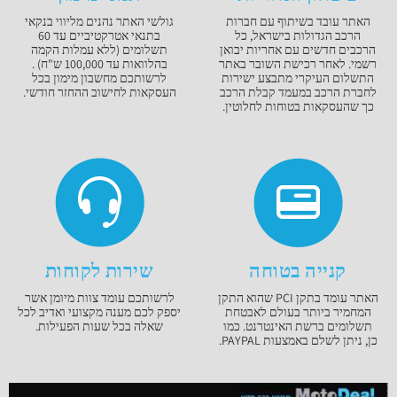
האתר עובד בשיתוף עם חברות
גולשי האתר נהנים מליווי בנקאי
הרכב הגדולות בישראל, כל
בתנאי אטרקטיביים עד 60
הרכבים חדשים עם אחריות יבואן
תשלומים (ללא עמלות הקמה
רשמי. לאחר רכישת השובר באתר
בהלוואות עד 100,000 ש"ח) .
התשלום העיקרי מתבצע ישירות
לרשותכם מחשבון מימון בכל
לחברת הרכב במעמד קבלת הרכב
העסקאות לחישוב ההחזר חודשי.
כך שהעסקאות בטוחות לחלוטין.
קנייה בטוחה
שירות לקוחות
האתר עומד בתקן PCI שהוא התקן
לרשותכם עומד צוות מיומן אשר
המחמיר ביותר בעולם לאבטחת
יספק לכם מענה מקצועי ואדיב לכל
תשלומים ברשת האינטרנט. כמו
שאלה בכל שעות הפעילות.
כן, ניתן לשלם באמצעות PAYPAL.