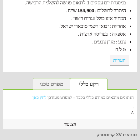
במסגרת יום עסקים 1 לתאום פגישה להשלמת הרכישה.
היתרה לתשלום :
154,900 ש"ח
.
המחיר אינו כולל אגרות רישוי .
אחריות : יבואן רשמי סובארו ישראל .
אספקה : בפריסה ארצית .
צבע : מגוון צבעים .
ט.ל.ח
הערות
רקע כללי
מפרט טכני
הנתונים מובאים כמידע כללי בלבד – למפרט מעודכן
לחץ כאן
.
A
הצג עוד
סובארו‬ ‫XV‬ קרוסטרק